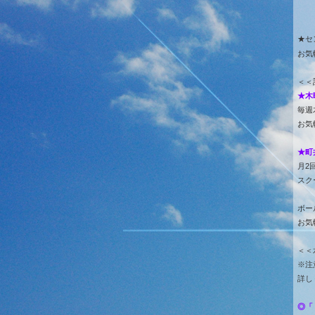
★セ
お気
＜＜
★木
毎週
お気
★町
月2回
スク
ボー
お気
＜＜
※注
詳し
◎「