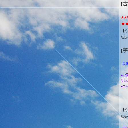
[
★★
★
【
最新
[
【1
●ご
リン
●ユ
【
最新
【フ