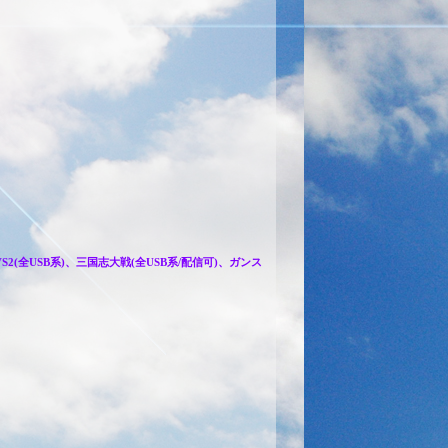
(全USB系)、三国志大戦(全USB系/配信可)、ガンス