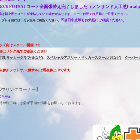
23/2/6 FUTSALコート全面張替え完了しました（ノンサンド人工芝futsalp
季は朝夕夜とコートが凍結している場合があります。コート付近では足元にご注意ください。
※当日中止等もお気軽にご相談ください。
、プレイ前には十分安全をご確認ください。
ッズ向けスクール開催中☆
細はリンク先でご確認ください
YFULサッカークラブ(金など)
、
スペシャルアスリートサッカースクール(月など)
、
クーバー
人参加フットサル(個サル)は現在休止中です★
ボウリングコーナー】
知らせ●
時や終了時には必ず手指の消毒をお願いしております。