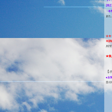
20
・冬
また
☆キ
※詳
JO
★個
【
●お
受付