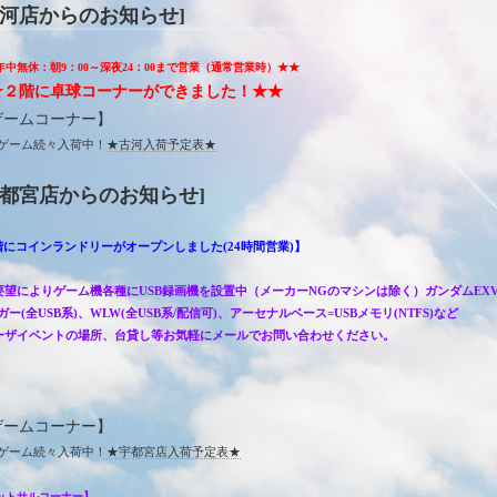
古河店からのお知らせ]
年中無休：朝9：00～深夜24：00まで営業（通常営業時）★★
★２階に卓球コーナーができました！★★
ゲームコーナー】
ゲーム続々入荷中！
★古河入荷予定表★
宇都宮店からのお知らせ]
階にコインランドリーがオープンしました(24時間営業)】
要望によりゲーム機各種にUSB録画機を設置中（メーカーNGのマシンは除く）ガンダムEXVS2
ガー(全USB系)、WLW(全USB系/配信可)、アーセナルベース=USBメモリ(NTFS)など
ーザイベントの場所、台貸し等お気軽にメールでお問い合わせください。
ゲームコーナー】
ゲーム続々入荷中！
★宇都宮店入荷予定表★
ットサルコーナー】