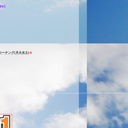
ro）
コーチング(月火水土)
☆