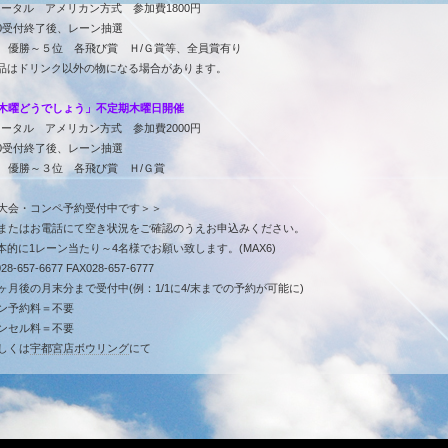
トータル アメリカン方式 参加費1800円
:30受付終了後、レーン抽選
 優勝～５位 各飛び賞 Ｈ/Ｇ賞等、全員賞有り
品はドリンク以外の物になる場合があります。
木曜どうでしょう」不定期木曜日開催
トータル アメリカン方式 参加費2000円
:30受付終了後、レーン抽選
 優勝～３位 各飛び賞 Ｈ/Ｇ賞
大会・コンペ予約受付中です＞＞
またはお電話にて空き状況をご確認のうえお申込みください。
本的に1レーン当たり～4名様でお願い致します。(MAX6)
28-657-6677 FAX028-657-6777
ヶ月後の月末分まで受付中(例：1/1に4/末までの予約が可能に)
ン予約料＝不要
ンセル料＝不要
しくは
宇都宮店ボウリング
にて