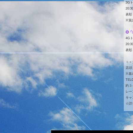
3G
20
表彰
※賞
◎「
4G
20
表彰
＜＜
店頭
※基
TEL0
約３
レー
キャ
☆詳