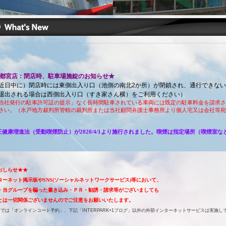
都宮店：閉店時、駐車場施錠のお知らせ★
近日中に）閉店時には東側出入り口（池側の南北2か所）が閉鎖され、通行できな
退出される場合は西側出入り口（すき家さん横）をご利用ください）
当社発行の駐車許可証の提示」なく長時間駐車されている車両には既定の駐車料金を請求さ
さい。（水戸地方裁判所管轄の裁判所または当社顧問弁護士事務所より個人宅又は会社等宛
正健康増進法（受動喫煙防止）が2020/4/1より施行されました。喫煙は指定場所（喫煙室
おしらせ★★
ターネット掲示板やSNS(ソーシャルネットワークサービス)等において、
・当グループを騙った書き込み・ＰＲ・勧誘・請求等がございましても
とは一切
関係ございませんので
ご注意をお願いいたします。
店では「オンラインコート予約」、下記「INTERPARK+1ブログ」以外の外部インターネットサービスは実施し