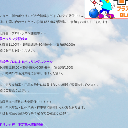
ンター主催のボウリング大会情報などはブログで発信中！→
軽にお問い合わせください[028-657-6677]皆様のご参加をお待ちしております。
記録会・プロレッスン開催中＞＞
曜ボウリング記録会
木曜日11:00頃～1時間練習+3G開催中！(参加費\1000)
軽にお申し付けください。
井綾子プロによるボウリングスクール
-月曜日20:00～30分練習+3G開催中！(参加費\1500)
ール時間外でもお気軽にお申し付けください。
ル・ドリル加工・用品を他社には負けないお値段で販売をしています。
軽にご相談ください。
水曜日or木曜日に大会開催中！！＞＞
意：年末年始・団体予約・行事等で開催しない週もあります。
くはお電話か店頭の行事予定表でご確認ください。
ドリンク杯」不定期水曜日開催