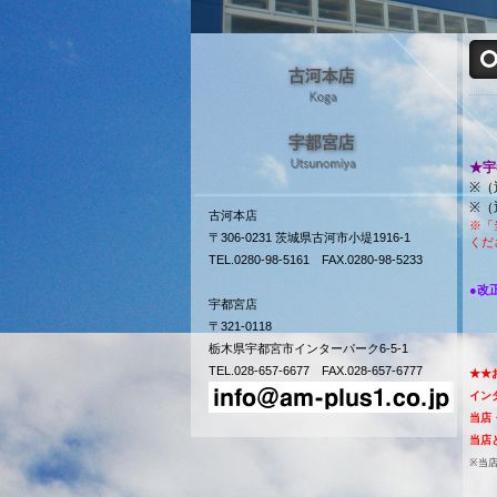
★宇
※（
※（
古河本店
※「
〒306-0231 茨城県古河市小堤1916-1
くだ
TEL.0280-98-5161 FAX.0280-98-5233
●改
宇都宮店
〒321-0118
栃木県宇都宮市インターパーク6-5-1
TEL.028-657-6677 FAX.028-657-6777
★★
イン
当店
当店
※当